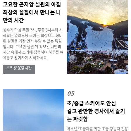
고요한 곤지암 설원의 아침
최상의 설질에서 만나는 나
만의 시간
성수기 아침 주말 7시, 주중 8시부터 시
작되는 얼리모닝 스키는 최상으로 정비
된 설질을 가장 먼저 누릴 수 있는 특권
입니다. 고요한 설원 위 확보된 나만의
시간 속에서 스키에 집중하며 하루를 여
유롭고 활기차게 시작하세요.
스키장 운영시간
05
초/중급 스키어도 안심
길고 완만한 경사에서 즐기
는 짜릿함
유소년/초급자를 위한 초급 강습자 전용