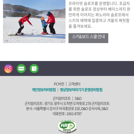
프라이빗 슬로프를 운영합니다. 초급자
를 위한 슬로프 정상부터 베이스까지 완
만하게 이어지는 파노라마 슬로프에서
스키의 매력에 집중하고 겨울의 짜릿함
을 즐겨보세요.
스키&보드 스쿨 안내
인
블
네
스
로
이
|
PC버전
고객센터
|
개인정보처리방침
영상정보처리기기 운영관리방침
상호명 :
타
그
버
|
곤지암리조트
D&O
곤지암리조트 :
경기도 광주시 도척면 도척윗로 278 곤지암리조트
본사 :
서울특별시 강서구 마곡중앙로 150, D&O 강서사옥, D&O
그
스
대표번호 :
1661-8787
램
마