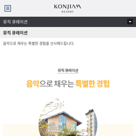
곤지암리조트
메뉴
열기
본문 텍스트 시작
컨텐
뮤직 큐레이션
츠
메뉴
보기
뮤직 큐레이션
음악으로 채우는 특별한 경험을 선사해드립니다.