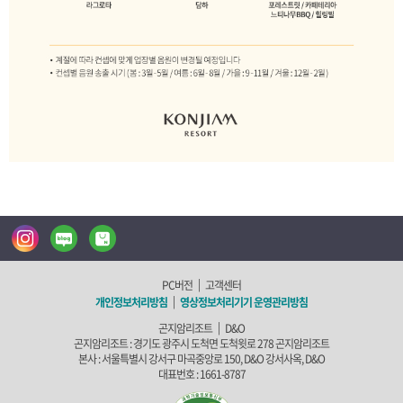
인
블
네
스
로
이
|
PC버전
고객센터
|
개인정보처리방침
영상정보처리기기 운영관리방침
상호명 :
타
그
버
|
곤지암리조트
D&O
곤지암리조트 :
경기도 광주시 도척면 도척윗로 278 곤지암리조트
본사 :
서울특별시 강서구 마곡중앙로 150, D&O 강서사옥, D&O
그
스
대표번호 :
1661-8787