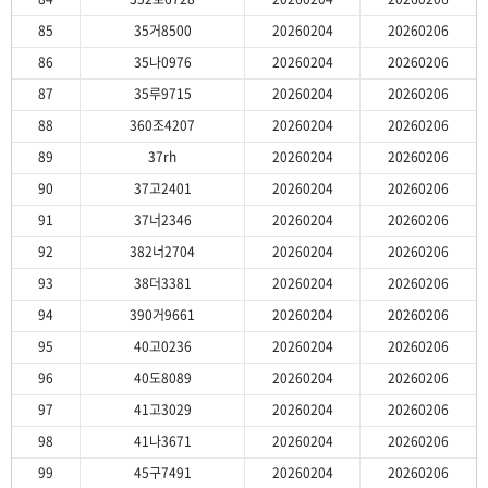
85
35거8500
20260204
20260206
86
35나0976
20260204
20260206
87
35루9715
20260204
20260206
88
360조4207
20260204
20260206
89
37rh
20260204
20260206
90
37고2401
20260204
20260206
91
37너2346
20260204
20260206
92
382너2704
20260204
20260206
93
38더3381
20260204
20260206
94
390거9661
20260204
20260206
95
40고0236
20260204
20260206
96
40도8089
20260204
20260206
97
41고3029
20260204
20260206
98
41나3671
20260204
20260206
99
45구7491
20260204
20260206