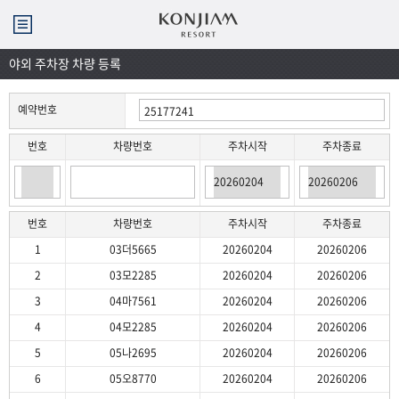
곤지암리조트
메뉴
열기
본문 텍스트 시작
야외 주차장 차량 등록
예약번호
번호
차량번호
주차시작
주차종료
번호
차량번호
주차시작
주차종료
1
03더5665
20260204
20260206
2
03모2285
20260204
20260206
3
04마7561
20260204
20260206
4
04모2285
20260204
20260206
5
05나2695
20260204
20260206
6
05오8770
20260204
20260206