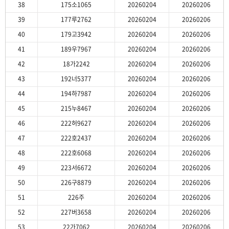
38
175소1065
20260204
20260206
39
177루2762
20260204
20260206
40
179고3942
20260204
20260206
41
189우7967
20260204
20260206
42
18가2242
20260204
20260206
43
192너5377
20260204
20260206
44
194하7987
20260204
20260206
45
215누8467
20260204
20260206
46
222허9627
20260204
20260206
47
222호2437
20260204
20260206
48
222호6068
20260204
20260206
49
223서6672
20260204
20260206
50
226구8879
20260204
20260206
51
226주
20260204
20260206
52
227버3658
20260204
20260206
53
22가7062
20260204
20260206